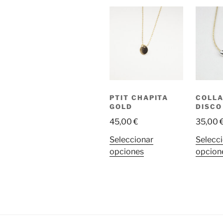
opciones
se
pueden
elegir
en
la
página
de
PTIT CHAPITA
COLLA
producto
GOLD
DISCO
45,00
€
35,00
Seleccionar
Selecc
Este
opciones
opcion
producto
tiene
múltiples
variantes.
Las
opciones