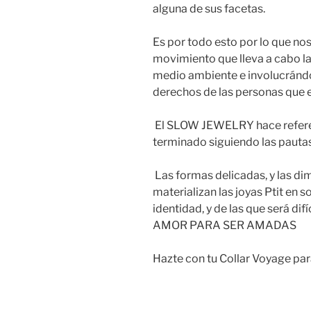
alguna de sus facetas.
Es por todo esto por lo que no
movimiento que lleva a cabo l
medio ambiente e involucrándon
derechos de las personas que e
El SLOW JEWELRY hace referen
terminado siguiendo las paut
Las formas delicadas, y las d
materializan las joyas Ptit en s
identidad, y de las que será dif
AMOR PARA SER AMADAS
Hazte con tu Collar Voyage para