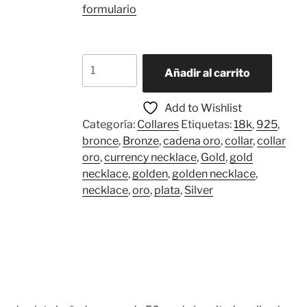
formulario
Collar
Añadir al carrito
Voyage
cantidad
Add to Wishlist
Categoría:
Collares
Etiquetas:
18k
,
925
,
bronce
,
Bronze
,
cadena oro
,
collar
,
collar
oro
,
currency necklace
,
Gold
,
gold
necklace
,
golden
,
golden necklace
,
necklace
,
oro
,
plata
,
Silver