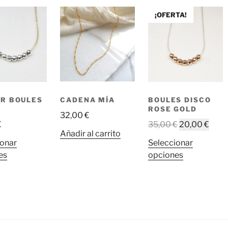
¡OFERTA!
CADENA MÍA
R BOULES
BOULES DISCO
ROSE GOLD
32,00
€
El
El
€
35,00
€
20,00
€
Añadir al carrito
precio
prec
ionar
Seleccionar
original
actu
Este
Este
es
opciones
era:
es:
producto
producto
35,00 €.
20,0
tiene
tiene
múltiples
múltiples
variantes.
variantes.
Las
Las
opciones
opciones