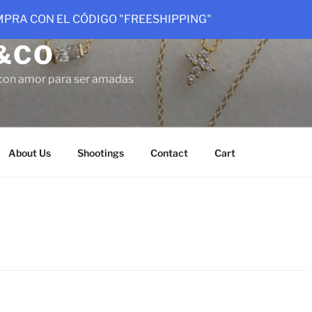
OMPRA CON EL CÓDIGO "FREESHIPPING"
&CO
con amor para ser amadas
About Us
Shootings
Contact
Cart