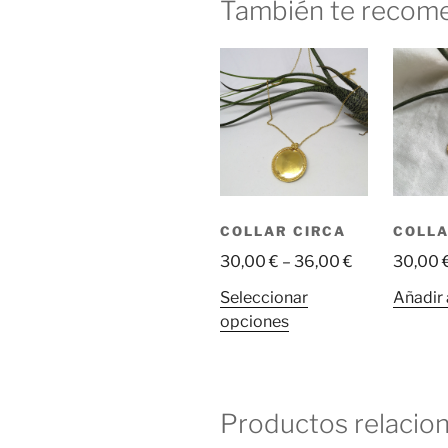
También te reco
COLLAR CIRCA
COLLA
30,00
€
–
36,00
€
30,00
Seleccionar
Añadir 
Este
opciones
producto
tiene
múltiples
variantes.
Productos relacio
Las