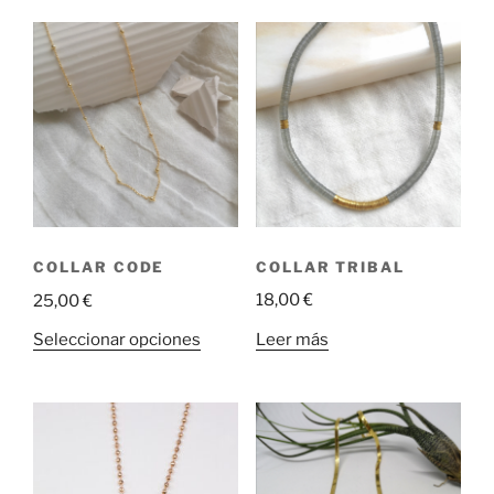
COLLAR TRIBAL
COLLAR CODE
18,00
€
25,00
€
Este
Leer más
Seleccionar opciones
producto
tiene
múltiples
variantes.
Las