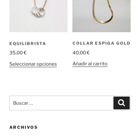
opciones
se
pueden
elegir
en
la
COLLAR ESPIGA GOLD
EQUILIBRISTA
página
40,00
€
35,00
€
de
producto
Este
Añadir al carrito
Seleccionar opciones
producto
tiene
múltiples
variantes.
Buscar
Las
Buscar
por:
opciones
se
pueden
ARCHIVOS
elegir
en