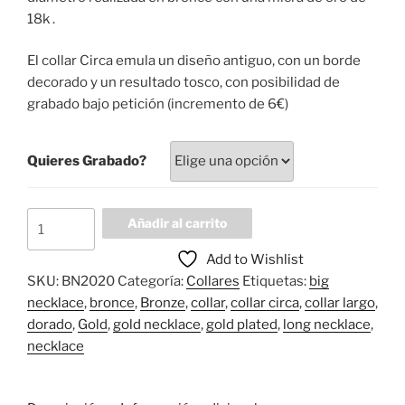
18k .
El collar Circa emula un diseño antiguo, con un borde
decorado y un resultado tosco, con posibilidad de
grabado bajo petición (incremento de 6€)
Quieres Grabado?
Collar
Añadir al carrito
Circa
Add to Wishlist
cantidad
SKU:
BN2020
Categoría:
Collares
Etiquetas:
big
necklace
,
bronce
,
Bronze
,
collar
,
collar circa
,
collar largo
,
dorado
,
Gold
,
gold necklace
,
gold plated
,
long necklace
,
necklace