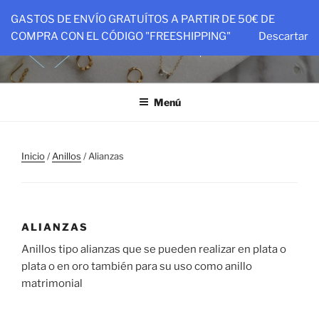
Saltar
GASTOS DE ENVÍO GRATUÍTOS A PARTIR DE 50€ DE
al
PTIT&CO
COMPRA CON EL CÓDIGO "FREESHIPPING"
Descartar
contenido
Piezas hechas con amor para ser amadas
Menú
Inicio
/
Anillos
/ Alianzas
ALIANZAS
Anillos tipo alianzas que se pueden realizar en plata o
plata o en oro también para su uso como anillo
matrimonial