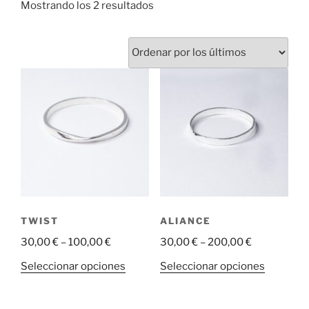
Ordenado
Mostrando los 2 resultados
por
los
últimos
TWIST
ALIANCE
30,00
€
–
100,00
€
30,00
€
–
200,00
€
Este
Este
Seleccionar opciones
Seleccionar opciones
producto
producto
tiene
tiene