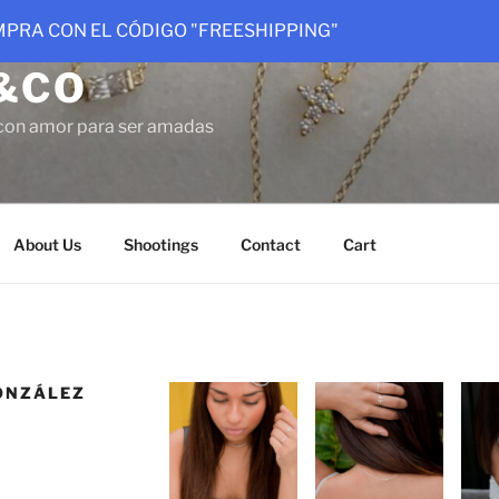
OMPRA CON EL CÓDIGO "FREESHIPPING"
&CO
con amor para ser amadas
About Us
Shootings
Contact
Cart
GONZÁLEZ