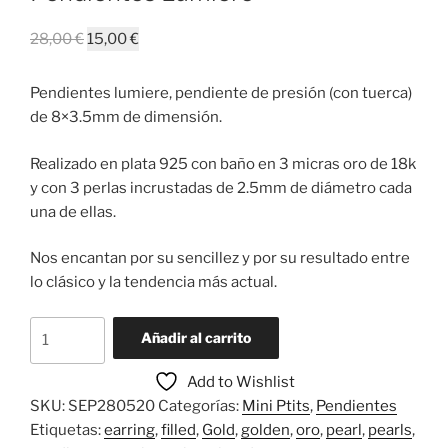
El
El
28,00
€
15,00
€
precio
precio
original
actual
Pendientes lumiere, pendiente de presión (con tuerca)
era:
es:
de 8×3.5mm de dimensión.
28,00 €.
15,00 €.
Realizado en plata 925 con baño en 3 micras oro de 18k
y con 3 perlas incrustadas de 2.5mm de diámetro cada
una de ellas.
Nos encantan por su sencillez y por su resultado entre
lo clásico y la tendencia más actual.
Pendientes
Añadir al carrito
Lumiere
cantidad
Add to Wishlist
SKU:
SEP280520
Categorías:
Mini Ptits
,
Pendientes
Etiquetas:
earring
,
filled
,
Gold
,
golden
,
oro
,
pearl
,
pearls
,