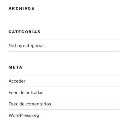
pueden
pueden
ARCHIVOS
elegir
elegir
en
en
la
la
CATEGORÍAS
página
página
de
de
No hay categorías
producto
producto
META
Acceder
Feed de entradas
Feed de comentarios
WordPress.org