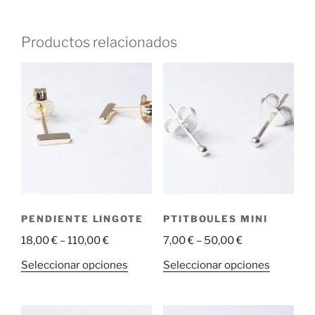
Productos relacionados
PENDIENTE LINGOTE
PTITBOULES MINI
18,00
€
–
110,00
€
7,00
€
–
50,00
€
Este
Este
Seleccionar opciones
Seleccionar opciones
producto
producto
tiene
tiene