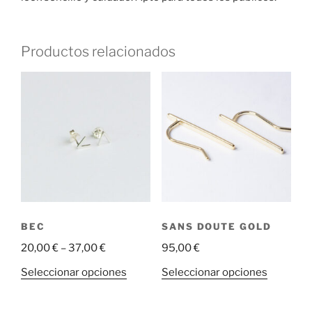
Productos relacionados
BEC
SANS DOUTE GOLD
20,00
€
–
37,00
€
95,00
€
Este
Este
Seleccionar opciones
Seleccionar opciones
producto
producto
tiene
tiene