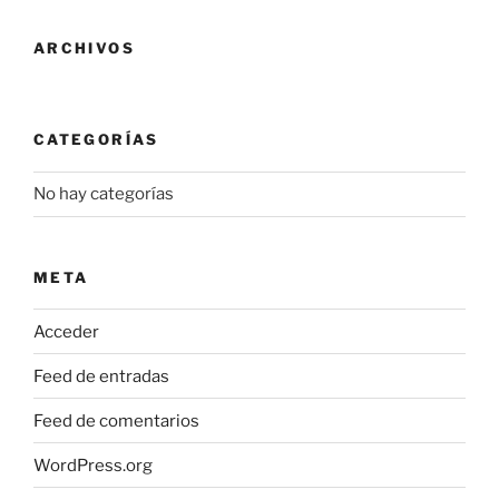
se
se
pueden
pueden
ARCHIVOS
elegir
elegir
en
en
la
la
CATEGORÍAS
página
página
de
de
No hay categorías
producto
producto
META
Acceder
Feed de entradas
Feed de comentarios
WordPress.org