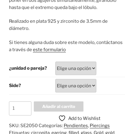
poner en dos agujeros simultáneamente, girándolo
hasta que el extremo queda bajo el lóbulo.
Realizado en plata 925 y zirconito de 3.5mm de
diámetro.
Si tienes alguna duda sobre este modelo, contáctanos
a través de
este formulario
¿unidad o pareja?
Side?
Pendiente
Añadir al carrito
piercing
Add to Wishlist
Éclat
SKU:
SE2050
Categorías:
Pendientes
,
Piercings
cantidad
Etiquetas:
circonita
,
earring
,
filled
,
glass
,
Gold
,
gold