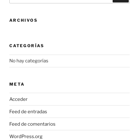
opciones
se
pueden
ARCHIVOS
elegir
en
la
CATEGORÍAS
página
de
No hay categorías
producto
META
Acceder
Feed de entradas
Feed de comentarios
WordPress.org