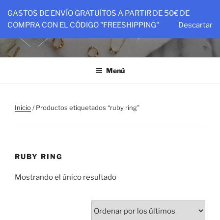
Saltar
GASTOS DE ENVÍO GRATUÍTOS A PARTIR DE 50€ DE
al
PTIT&CO
COMPRA CON EL CÓDIGO "FREESHIPPING"
Descartar
contenido
Piezas hechas con amor para ser amadas
Menú
Inicio
/ Productos etiquetados “ruby ring”
RUBY RING
Mostrando el único resultado