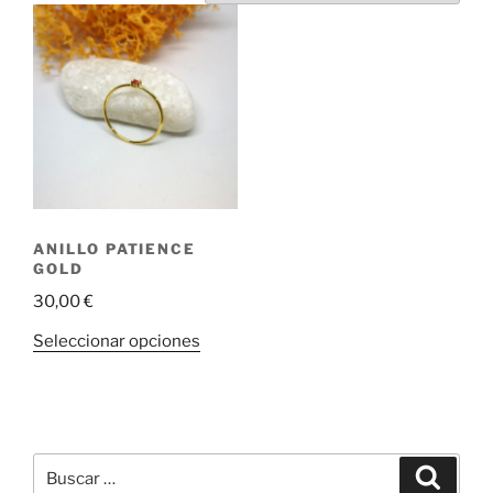
ANILLO PATIENCE
GOLD
30,00
€
Este
Seleccionar opciones
producto
tiene
múltiples
variantes.
Buscar
Las
Buscar
por: