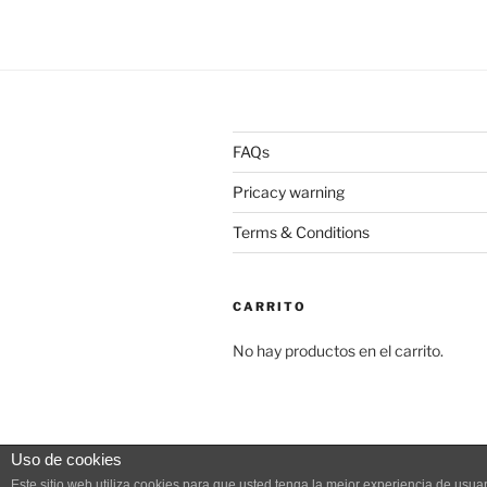
múltiples
variantes.
Las
opciones
se
pueden
FAQs
elegir
en
Pricacy warning
la
Terms & Conditions
página
de
producto
CARRITO
No hay productos en el carrito.
Uso de cookies
Pricacy warning
Funciona gracias
Este sitio web utiliza cookies para que usted tenga la mejor experiencia de us