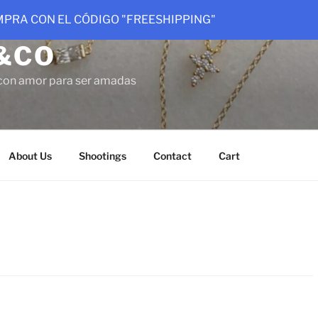
OMPRA CON EL CÓDIGO "FREESHIPPING"
&CO
con amor para ser amadas
About Us
Shootings
Contact
Cart