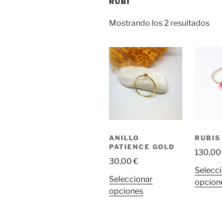
RUBÍ
Or
Mostrando los 2 resultados
por
los
últ
ANILLO
RUBIS
PATIENCE GOLD
130,0
30,00
€
Selecc
Seleccionar
opcion
Este
opciones
producto
tiene