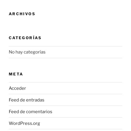
se
pueden
ARCHIVOS
elegir
en
la
CATEGORÍAS
página
de
No hay categorías
producto
META
Acceder
Feed de entradas
Feed de comentarios
WordPress.org