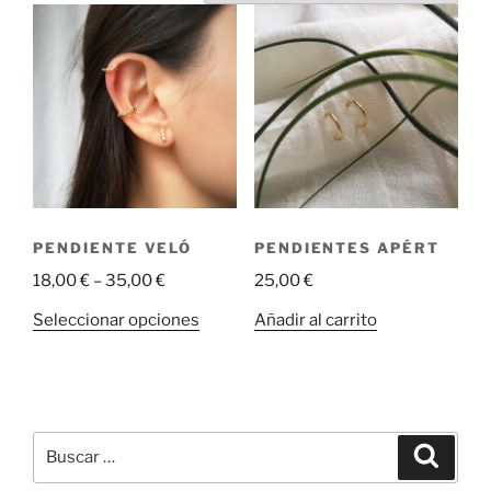
PENDIENTE VELÓ
PENDIENTES APÉRT
18,00
€
–
35,00
€
25,00
€
Este
Seleccionar opciones
Añadir al carrito
producto
tiene
múltiples
variantes.
Buscar
Las
Buscar
por:
opciones