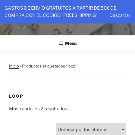
Saltar
GASTOS DE ENVÍO GRATUÍTOS A PARTIR DE 50€ DE
al
PTIT&CO
COMPRA CON EL CÓDIGO "FREESHIPPING"
Descartar
contenido
Piezas hechas con amor para ser amadas
Menú
Inicio
/ Productos etiquetados “loop”
LOOP
Ordenado
Mostrando los 2 resultados
por
los
últimos