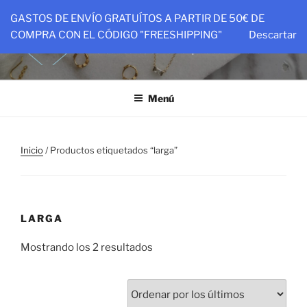
Saltar
GASTOS DE ENVÍO GRATUÍTOS A PARTIR DE 50€ DE
al
PTIT&CO
COMPRA CON EL CÓDIGO "FREESHIPPING"
Descartar
contenido
Piezas hechas con amor para ser amadas
Menú
Inicio
/ Productos etiquetados “larga”
LARGA
Ordenado
Mostrando los 2 resultados
por
los
últimos