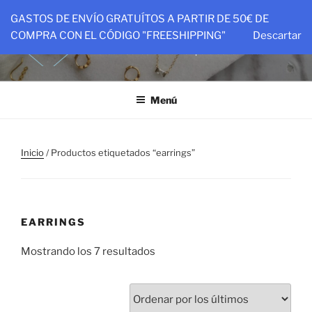
Saltar
GASTOS DE ENVÍO GRATUÍTOS A PARTIR DE 50€ DE
al
PTIT&CO
COMPRA CON EL CÓDIGO "FREESHIPPING"
Descartar
contenido
Piezas hechas con amor para ser amadas
Menú
Inicio
/ Productos etiquetados “earrings”
EARRINGS
Ordenado
Mostrando los 7 resultados
por
los
últimos