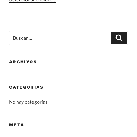
producto
tiene
múltiples
variantes.
Buscar
Las
Buscar
por:
opciones
se
pueden
ARCHIVOS
elegir
en
la
CATEGORÍAS
página
de
No hay categorías
producto
META