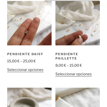
PENDIENTE DAISY
PENDIENTE
PAILLETTE
15,00
€
–
25,00
€
8,00
€
–
15,00
€
Este
Seleccionar opciones
Este
Seleccionar opciones
producto
producto
tiene
tiene
múltiples
múltiple
variantes.
variantes
Las
Las
opciones