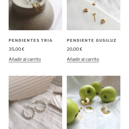
opciones
se
se
pueden
pueden
elegir
elegir
en
en
la
la
página
PENDIENTES TRIA
PENDIENTE GUSILUZ
página
de
35,00
€
20,00
€
de
producto
producto
Añadir al carrito
Añadir al carrito