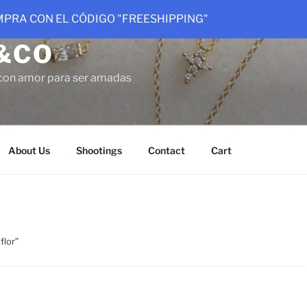
OMPRA CON EL CÓDIGO "FREESHIPPING"
&CO
con amor para ser amadas
About Us
Shootings
Contact
Cart
flor”