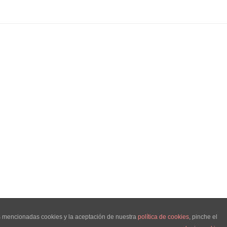
as mencionadas cookies y la aceptación de nuestra
política de cookies
, pinche el