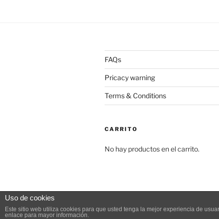
variantes.
Las
opciones
se
pueden
FAQs
elegir
en
Pricacy warning
la
Terms & Conditions
página
de
producto
CARRITO
No hay productos en el carrito.
Uso de cookies
Pricacy warning
Funciona gracias
Este sitio web utiliza cookies para que usted tenga la mejor experiencia de us
enlace para mayor información.