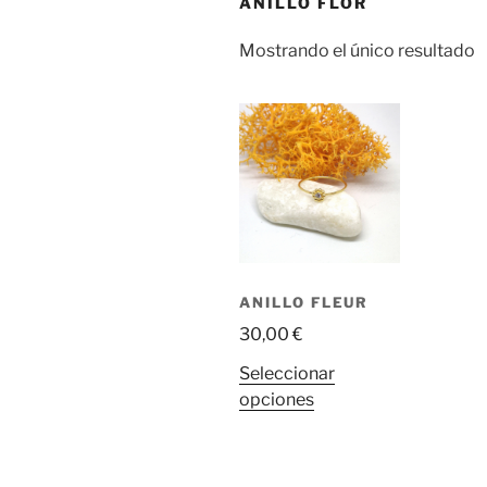
ANILLO FLOR
Mostrando el único resultado
ANILLO FLEUR
30,00
€
Seleccionar
Este
opciones
producto
tiene
múltiples