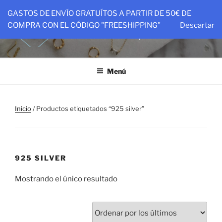
Saltar
GASTOS DE ENVÍO GRATUÍTOS A PARTIR DE 50€ DE
al
PTIT&CO
COMPRA CON EL CÓDIGO "FREESHIPPING"
Descartar
contenido
Piezas hechas con amor para ser amadas
Menú
Inicio
/ Productos etiquetados “925 silver”
925 SILVER
Mostrando el único resultado