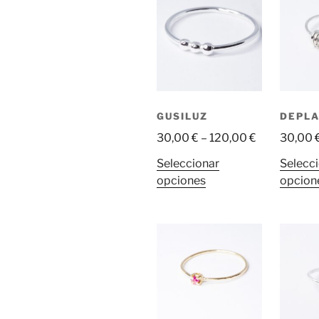
variantes.
Las
opciones
se
pueden
elegir
en
GUSILUZ
DEPL
la
30,00
€
–
120,00
€
30,00
página
Seleccionar
Selecc
de
Este
opciones
opcion
producto
producto
tiene
múltiples
variantes.
Las
opciones
se
pueden