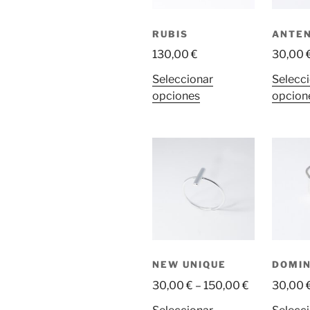
elegir
en
RUBIS
ANTE
la
130,00
€
30,00
página
Seleccionar
Selecc
de
Este
opciones
opcion
producto
producto
tiene
múltiples
variantes.
Las
opciones
se
pueden
elegir
en
NEW UNIQUE
DOMI
la
30,00
€
–
150,00
€
30,00
página