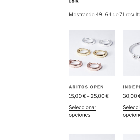
18K
Mostrando 49–64 de 71 resul
ARITOS OPEN
INDEP
15,00
€
–
25,00
€
30,00
Seleccionar
Selecc
Este
opciones
opcion
producto
tiene
múltiples