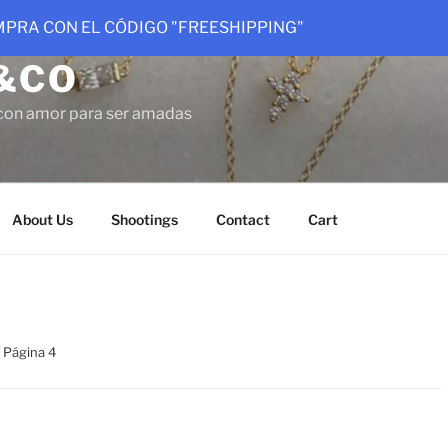
OMPRA CON EL CÓDIGO "FREESHIPPING"
&CO
con amor para ser amadas
About Us
Shootings
Contact
Cart
 Página 4