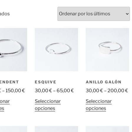
Ordenado
tados
por
los
últimos
ENDENT
ESQUIVE
ANILLO GALÓN
€
–
150,00
€
30,00
€
–
65,00
€
30,00
€
–
200,00
€
ionar
Seleccionar
Seleccionar
Este
Este
Este
es
opciones
opciones
producto
producto
producto
tiene
tiene
tiene
múltiples
múltiples
múltiples