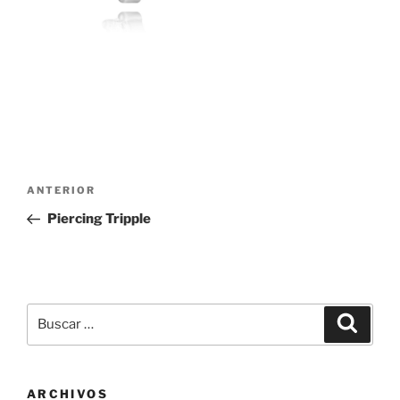
Navegación
Entrada
ANTERIOR
de
anterior:
Piercing Tripple
entradas
Buscar
Buscar
por:
ARCHIVOS