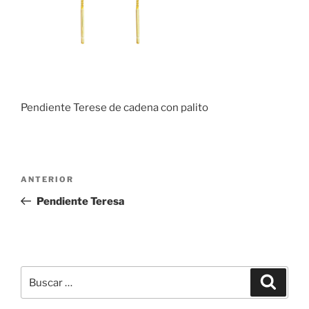
Pendiente Terese de cadena con palito
Navegación
Entrada
ANTERIOR
de
anterior:
Pendiente Teresa
entradas
Buscar
Buscar
por: