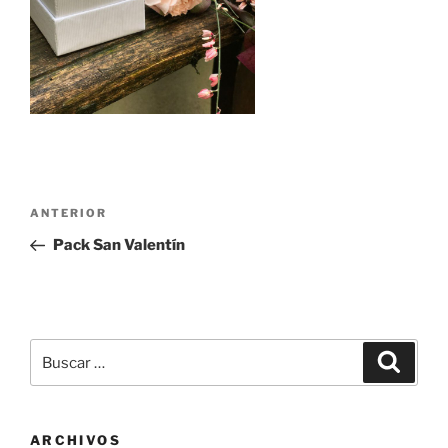
Navegación
Entrada
ANTERIOR
de
anterior:
Pack San Valentín
entradas
Buscar
Buscar
por:
ARCHIVOS