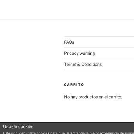
FAQs
Pricacy warning
Terms & Conditions
CARRITO
No hay productos en el carrito.
Uso de cookies
Pricacy warning
Funciona gracias
Este sitio web utiliza cookies para que usted tenga la mejor experiencia de us