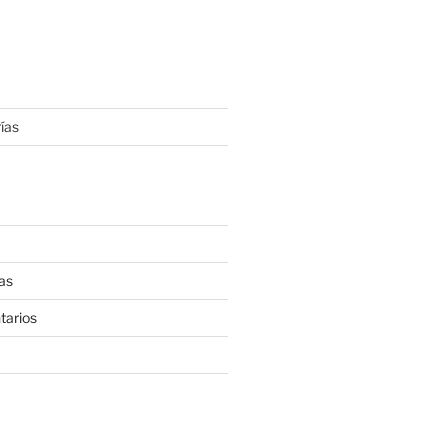
ías
as
tarios