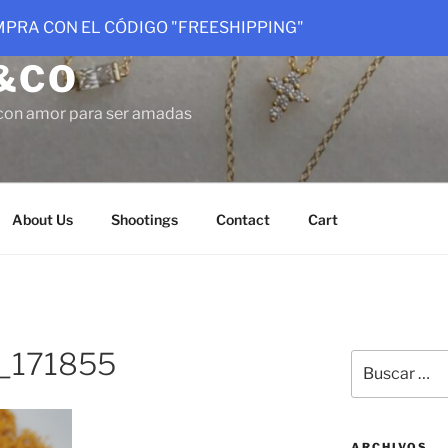
OMPRA CON EL CÓDIGO "FREESHIPPING"
&CO
con amor para ser amadas
About Us
Shootings
Contact
Cart
_171855
Buscar
por:
ARCHIVOS