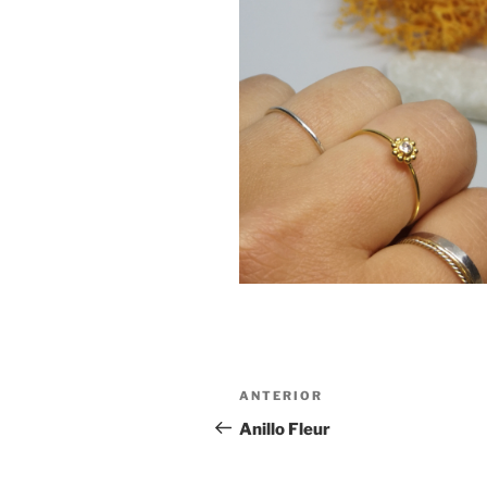
Navegación
Entrada
ANTERIOR
de
anterior:
Anillo Fleur
entradas