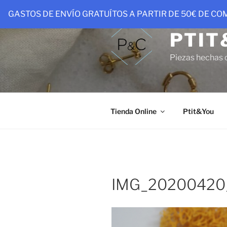
Saltar
GASTOS DE ENVÍO GRATUÍTOS A PARTIR DE 50€ DE C
al
contenido
PTIT
Piezas hechas 
Tienda Online
Ptit&You
IMG_20200420