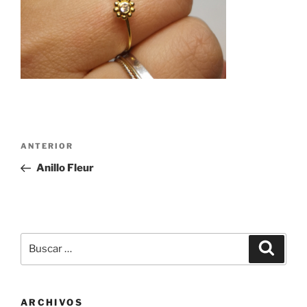
Navegación
Entrada
ANTERIOR
de
anterior:
Anillo Fleur
entradas
Buscar
Buscar
por:
ARCHIVOS