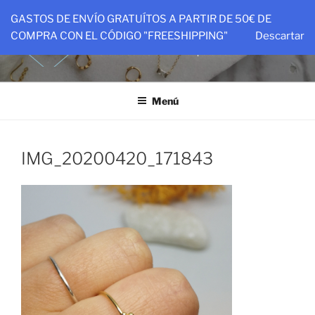
Saltar
GASTOS DE ENVÍO GRATUÍTOS A PARTIR DE 50€ DE
al
PTIT&CO
COMPRA CON EL CÓDIGO "FREESHIPPING"
Descartar
contenido
Piezas hechas con amor para ser amadas
Menú
IMG_20200420_171843