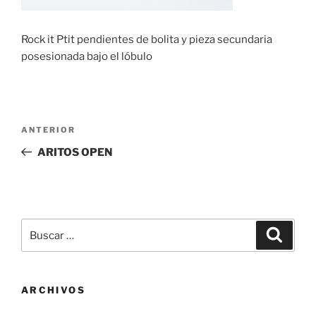
Rock it Ptit pendientes de bolita y pieza secundaria
posesionada bajo el lóbulo
Navegación
Entrada
ANTERIOR
de
anterior:
ARITOS OPEN
entradas
Buscar
Buscar
por:
ARCHIVOS