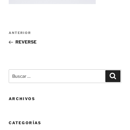
Navegación
Entrada
ANTERIOR
de
anterior:
REVERSE
entradas
Buscar
Buscar
por:
ARCHIVOS
CATEGORÍAS