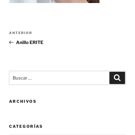
Navegación
Entrada
ANTERIOR
de
anterior:
Anillo ERITE
entradas
Buscar
Buscar
por:
ARCHIVOS
CATEGORÍAS