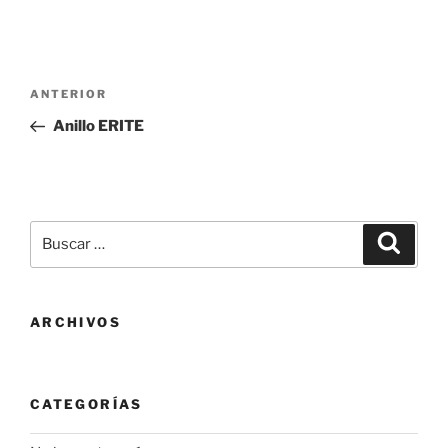
Navegación
Entrada
ANTERIOR
de
anterior:
Anillo ERITE
entradas
Buscar
Buscar
por:
ARCHIVOS
CATEGORÍAS