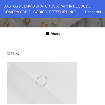
Saltar
GASTOS DE ENVÍO GRATUÍTOS A PARTIR DE 50€ DE
al
PTIT&CO
COMPRA CON EL CÓDIGO "FREESHIPPING"
Descartar
contenido
Piezas hechas con amor para ser amadas
Menú
Erite